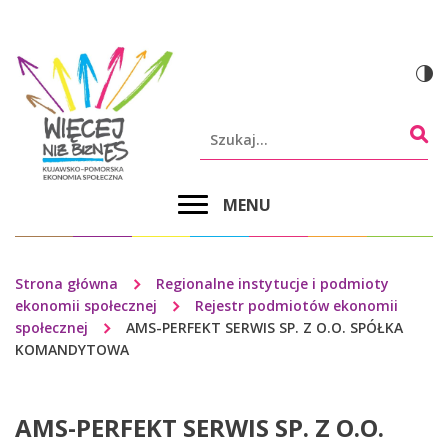
AMS-
Przejdź
Przejdź
Przejdź
do
do
do
PERFEKT
menu
treści
stopki
głównego
SERWIS
Szukaj
SP.
Z
EXPAND
MENU
Menu
O.O.
serwisu
SPÓŁKA
Strona główna
Regionalne instytucje i podmioty
Ścieżka
ekonomii społecznej
Rejestr podmiotów ekonomii
KOMANDYTOWA
społecznej
AMS-PERFEKT SERWIS SP. Z O.O. SPÓŁKA
nawigacyjna
KOMANDYTOWA
|
Kujawsko-
AMS-PERFEKT SERWIS SP. Z O.O.